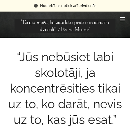
Nodarbības notiek arī brīvdienās
“Es eju mežā, lai zaudētu prātu un atrastu
dvēseli”
/Džons Muirs/
“Jūs nebūsiet labi
skolotāji, ja
koncentrēsities tikai
uz to, ko darāt, nevis
uz to, kas jūs esat.”