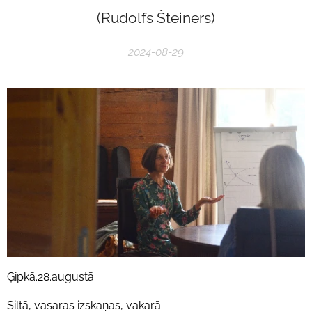
(Rudolfs Šteiners)
2024-08-29
Ģipkā.28.augustā.
Siltā, vasaras izskaņas, vakarā.