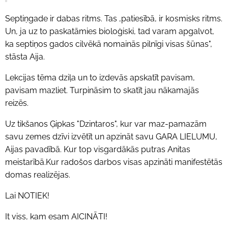
Septiņgade ir dabas ritms. Tas ,patiesībā, ir kosmisks ritms.
Un, ja uz to paskatāmies bioloģiski, tad varam apgalvot,
ka septiņos gados cilvēkā nomainās pilnīgi visas šūnas",
stāsta Aija.
Lekcijas tēma dziļa un to izdevās apskatīt pavisam,
pavisam mazliet. Turpināsim to skatīt jau nākamajās
reizēs.
Uz tikšanos Ģipkas "Dzintaros", kur var maz-pamazām
savu zemes dzīvi izvētīt un apzināt savu GARA LIELUMU,
Aijas pavadībā. Kur top visgardākās putras Anitas
meistarībā.Kur radošos darbos visas apzināti manifestētās
domas realizējas.
Lai NOTIEK!
It viss, kam esam AICINĀTI!