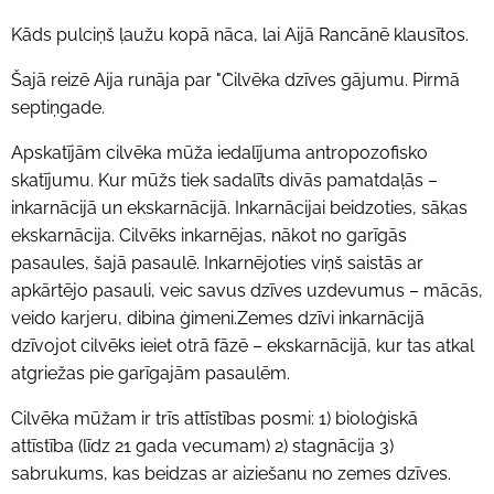
Kāds pulciņš ļaužu kopā nāca, lai Aijā Rancānē klausītos.
Šajā reizē Aija runāja par "Cilvēka dzīves gājumu. Pirmā
septiņgade.
Apskatījām cilvēka mūža iedalījuma antropozofisko
skatījumu. Kur mūžs tiek sadalīts divās pamatdaļās –
inkarnācijā un ekskarnācijā. Inkarnācijai beidzoties, sākas
ekskarnācija. Cilvēks inkarnējas, nākot no garīgās
pasaules, šajā pasaulē. Inkarnējoties viņš saistās ar
apkārtējo pasauli, veic savus dzīves uzdevumus – mācās,
veido karjeru, dibina ģimeni.Zemes dzīvi inkarnācijā
dzīvojot cilvēks ieiet otrā fāzē – ekskarnācijā, kur tas atkal
atgriežas pie garīgajām pasaulēm.
Cilvēka mūžam ir trīs attīstības posmi: 1) bioloģiskā
attīstība (līdz 21 gada vecumam) 2) stagnācija 3)
sabrukums, kas beidzas ar aiziešanu no zemes dzīves.