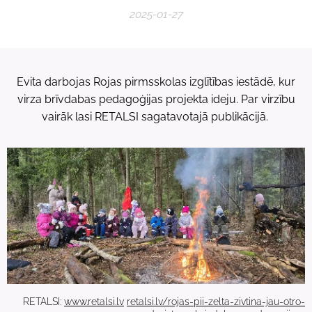
2025-01-27
Evita darbojas Rojas pirmsskolas izglītības iestādē, kur
virza brīvdabas pedagoģijas projekta ideju. Par virzību
vairāk lasi RETALSI sagatavotajā publikācijā.
RETALSI:
www.retalsi.lv
retalsi.lv/rojas-pii-zelta-zivtina-jau-otro-