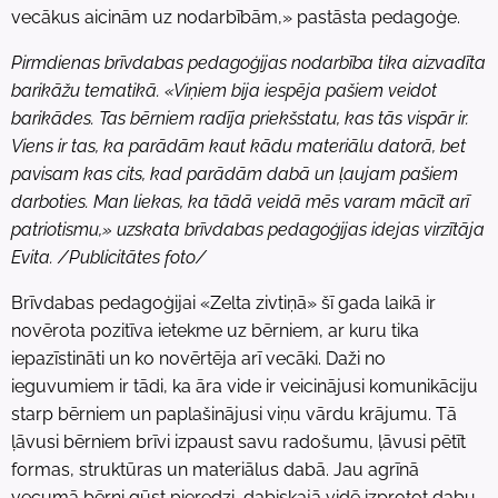
vecākus aicinām uz nodarbībām,» pastāsta pedagoģe.
Pirmdienas brīvdabas pedagoģijas nodarbība tika aizvadīta
barikāžu tematikā. «Viņiem bija iespēja pašiem veidot
barikādes. Tas bērniem radīja priekšstatu, kas tās vispār ir.
Viens ir tas, ka parādām kaut kādu materiālu datorā, bet
pavisam kas cits, kad parādām dabā un ļaujam pašiem
darboties. Man liekas, ka tādā veidā mēs varam mācīt arī
patriotismu,» uzskata brīvdabas pedagoģijas idejas virzītāja
Evita. /Publicitātes foto/
Brīvdabas pedagoģijai «Zelta zivtiņā» šī gada laikā ir
novērota pozitīva ietekme uz bērniem, ar kuru tika
iepazīstināti un ko novērtēja arī vecāki. Daži no
ieguvumiem ir tādi, ka āra vide ir veicinājusi komunikāciju
starp bērniem un paplašinājusi viņu vārdu krājumu. Tā
ļāvusi bērniem brīvi izpaust savu radošumu, ļāvusi pētīt
formas, struktūras un materiālus dabā. Jau agrīnā
vecumā bērni gūst pieredzi, dabiskajā vidē izprotot dabu