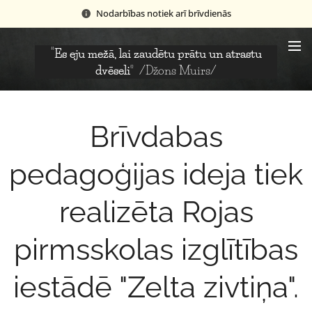
Nodarbības notiek arī brīvdienās
“Es eju mežā, lai zaudētu prātu un atrastu
dvēseli”
/Džons Muirs/
Brīvdabas
pedagoģijas ideja tiek
realizēta Rojas
pirmsskolas izglītības
iestādē "Zelta zivtiņa".