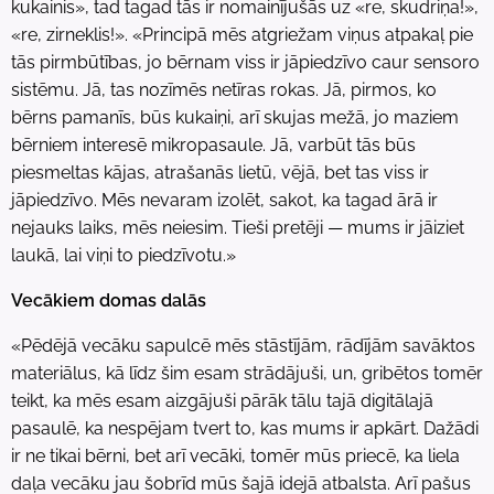
kukainis», tad tagad tās ir nomainījušās uz «re, skudriņa!»,
«re, zirneklis!». «Principā mēs atgriežam viņus atpakaļ pie
tās pirmbūtības, jo bērnam viss ir jāpiedzīvo caur sensoro
sistēmu. Jā, tas nozīmēs netīras rokas. Jā, pirmos, ko
bērns pamanīs, būs kukaiņi, arī skujas mežā, jo maziem
bērniem interesē mikropasaule. Jā, varbūt tās būs
piesmeltas kājas, atrašanās lietū, vējā, bet tas viss ir
jāpiedzīvo. Mēs nevaram izolēt, sakot, ka tagad ārā ir
nejauks laiks, mēs neiesim. Tieši pretēji — mums ir jāiziet
laukā, lai viņi to piedzīvotu.»
Vecākiem domas dalās
«Pēdējā vecāku sapulcē mēs stāstījām, rādījām savāktos
materiālus, kā līdz šim esam strādājuši, un, gribētos tomēr
teikt, ka mēs esam aizgājuši pārāk tālu tajā digitālajā
pasaulē, ka nespējam tvert to, kas mums ir apkārt. Dažādi
ir ne tikai bērni, bet arī vecāki, tomēr mūs priecē, ka liela
daļa vecāku jau šobrīd mūs šajā idejā atbalsta. Arī pašus