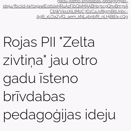
gadu-isteno-brivdabas-pedagogijas-
ideju/fbclid=IwY2xjawIEq61leHRuA2FlbQIxMAABHa71c9QhvBm7vA
CbWVks1XiLtMqC7DzCaJvf8gmB6Unbc-
AgB_xLOaZyfQ_aem_kNL4bnbfR_nLHjBtEk-cQg
Rojas PII "Zelta
zivtiņa" jau otro
gadu īsteno
brīvdabas
pedagoģijas ideju