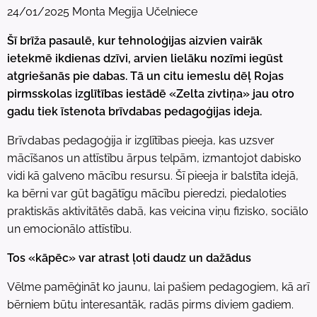
24/01/2025 Monta Megija Učelniece
Šī brīža pasaulē, kur tehnoloģijas aizvien vairāk
ietekmē ikdienas dzīvi, arvien lielāku nozīmi iegūst
atgriešanās pie dabas. Tā un citu iemeslu dēļ Rojas
pirmsskolas izglītības iestādē «Zelta zivtiņa» jau otro
gadu tiek īstenota brīvdabas pedagoģijas ideja.
Brīvdabas pedagoģija ir izglītības pieeja, kas uzsver
mācīšanos un attīstību ārpus telpām, izmantojot dabisko
vidi kā galveno mācību resursu. Šī pieeja ir balstīta idejā,
ka bērni var gūt bagātīgu mācību pieredzi, piedaloties
praktiskās aktivitātēs dabā, kas veicina viņu fizisko, sociālo
un emocionālo attīstību.
Tos «kāpēc» var atrast ļoti daudz un dažādus
Vēlme pamēģināt ko jaunu, lai pašiem pedagogiem, kā arī
bērniem būtu interesantāk, radās pirms diviem gadiem.