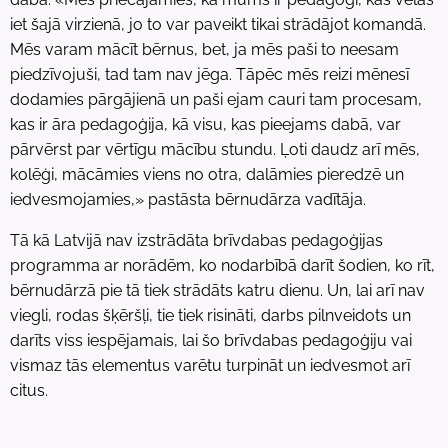
iet šajā virzienā, jo to var paveikt tikai strādājot komandā.
Mēs varam mācīt bērnus, bet, ja mēs paši to neesam
piedzīvojuši, tad tam nav jēga. Tāpēc mēs reizi mēnesī
dodamies pārgājienā un paši ejam cauri tam procesam,
kas ir āra pedagoģija, kā visu, kas pieejams dabā, var
pārvērst par vērtīgu mācību stundu. Ļoti daudz arī mēs,
kolēģi, mācāmies viens no otra, dalāmies pieredzē un
iedvesmojamies,» pastāsta bērnudārza vadītāja.
Tā kā Latvijā nav izstrādāta brīvdabas pedagoģijas
programma ar norādēm, ko nodarbībā darīt šodien, ko rīt,
bērnudārzā pie tā tiek strādāts katru dienu. Un, lai arī nav
viegli, rodas šķēršļi, tie tiek risināti, darbs pilnveidots un
darīts viss iespējamais, lai šo brīvdabas pedagoģiju vai
vismaz tās elementus varētu turpināt un iedvesmot arī
citus.