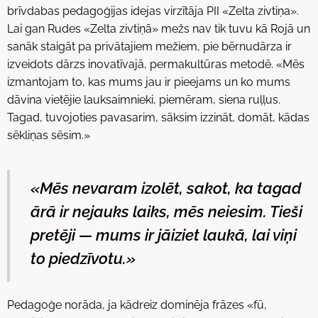
brīvdabas pedagoģijas idejas virzītāja PII «Zelta zivtiņa».
Lai gan Rudes «Zelta zivtiņā» mežs nav tik tuvu kā Rojā un
sanāk staigāt pa privātajiem mežiem, pie bērnudārza ir
izveidots dārzs inovatīvajā, permakultūras metodē. «Mēs
izmantojam to, kas mums jau ir pieejams un ko mums
dāvina vietējie lauksaimnieki, piemēram, siena ruļļus.
Tagad, tuvojoties pavasarim, sāksim izzināt, domāt, kādas
sēkliņas sēsim.»
«Mēs nevaram izolēt, sakot, ka tagad
ārā ir nejauks laiks, mēs neiesim. Tieši
pretēji — mums ir jāiziet laukā, lai viņi
to piedzīvotu.»
Pedagoģe norāda, ja kādreiz dominēja frāzes «fū,