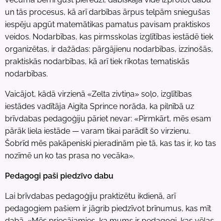
un tās procesus, kā arī darbības ārpus telpām sniegušas
iespēju apgūt matemātikas pamatus pavisam praktiskos
veidos. Nodarbības, kas pirmsskolas izglītības iestādē tiek
organizētas, ir dažādas: pārgājienu nodarbības, izzinošās,
praktiskās nodarbības, kā arī tiek rīkotas tematiskās
nodarbības.
Vaicājot, kādā virzienā «Zelta zivtiņa» soļo, izglītības
iestādes vadītāja Aigita Sprince norāda, ka pilnībā uz
brīvdabas pedagoģiju pāriet nevar: «Pirmkārt, mēs esam
pārāk liela iestāde — varam tikai parādīt šo virzienu.
Šobrīd mēs pakāpeniski pieradinām pie tā, kas tas ir, ko tas
nozīmē un ko tas prasa no vecāka».
Pedagogi paši piedzīvo dabu
Lai brīvdabas pedagoģiju praktizētu ikdienā, arī
pedagogiem pašiem ir jāgrib piedzīvot brīnumus, kas mīt
dabā. «Mēs priecājamies, ka mums ir pedagogi, kas vēlas