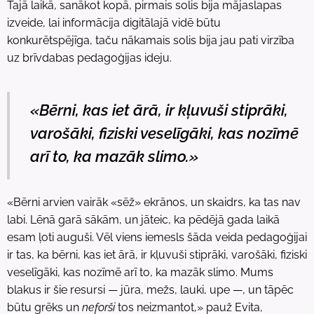
Tajā laikā, sanākot kopā, pirmais solis bija mājaslapas
izveide, lai informācija digitālajā vidē būtu
konkurētspējīga, taču nākamais solis bija jau pati virzība
uz brīvdabas pedagoģijas ideju.
«Bērni, kas iet ārā, ir kļuvuši stiprāki,
varošāki, fiziski veselīgāki, kas nozīmē
arī to, ka mazāk slimo.»
«Bērni arvien vairāk «sēž» ekrānos, un skaidrs, ka tas nav
labi. Lēnā garā sākām, un jāteic, ka pēdējā gada laikā
esam ļoti auguši. Vēl viens iemesls šāda veida pedagoģijai
ir tas, ka bērni, kas iet ārā, ir kļuvuši stiprāki, varošāki, fiziski
veselīgāki, kas nozīmē arī to, ka mazāk slimo. Mums
blakus ir šie resursi — jūra, mežs, lauki, upe —, un tāpēc
būtu grēks un
neforši
tos neizmantot,» pauž Evita,